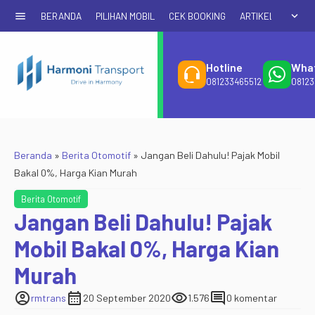
menu
expand_more
BERANDA
PILIHAN MOBIL
CEK BOOKING
ARTIKEL & PROMO
Hotline
Wha
081233465512
08123
Beranda
»
Berita Otomotif
»
Jangan Beli Dahulu! Pajak Mobil
Bakal 0%, Harga Kian Murah
Berita Otomotif
Jangan Beli Dahulu! Pajak
Mobil Bakal 0%, Harga Kian
Murah
account_circle
calendar_month
visibility
comment
rmtrans
20 September 2020
1.576
0 komentar