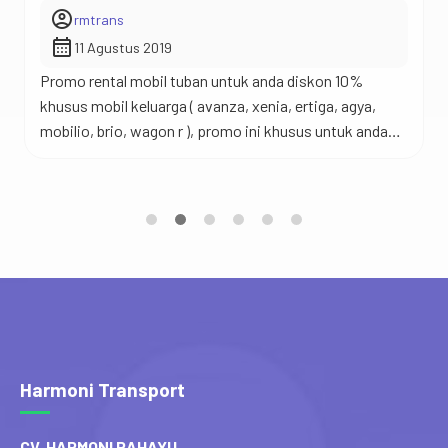
account_circle
rmtrans
calendar_month
11 Agustus 2019
Promo rental mobil tuban untuk anda diskon 10%
khusus mobil keluarga ( avanza, xenia, ertiga, agya,
mobilio, brio, wagon r ), promo ini khusus untuk anda
pelanggan baru di rental mobil tuban. cara mendapatkan
promo ini cukup mudah, screenshot posting ini atau
tunjukkan banner di atas ke wa kami 0812-3346-5512
atau link wa https://api.whatsapp.com/send?
phone=6281233465512&text&source&data. anda akan
[…]
Harmoni Transport
CV. HARMONI RAHAYU