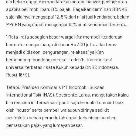
dia belum dapat memperkirakan berapa banyak peningkatan
apabila beli mobil baru 0% pajak. Bagaikan cerminan BBNKB
saja nilainya menggapai 12, 5% dari nilai jual kendaraan, belum
PPnBM yang dapat menggapai 10% buat kendaraan tertentu.
” Rata- rata sebagian besar warga kita membeli kendaraan
bermotor dengan harga di dasar Rp 300 juta. Jika terus
menjadi didiskon, pengurangan, relaksasi ya kian
berbondong- bondong mereka. Terlebih, transportasi
universal terbatas,” kata Kukuh kepada CNBC Indonesia,
Rabu( 16/ 9).
Tetapi, Presiden Komisaris PT Indomobil Sukses
International Tbk( IMAS), Soebronto Laras, mengatakan kalau
bila rencana ini terealisasi pasti saja hendak disambut baik
oleh industri serta pembeli walaupun dirinya sedikit
pesimistis sebab pemerintah dapat kehabisan sumber
pemasukan pajak yang lumayan besar.