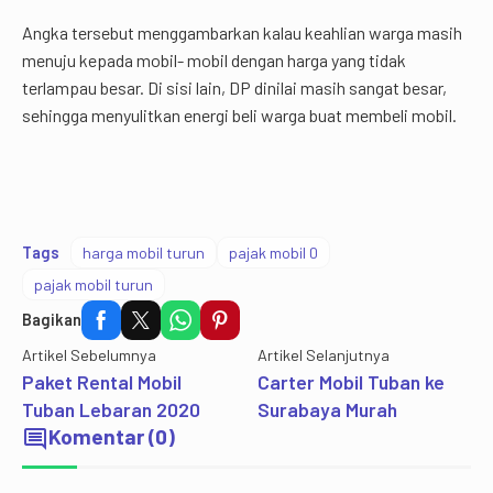
Angka tersebut menggambarkan kalau keahlian warga masih
menuju kepada mobil- mobil dengan harga yang tidak
terlampau besar. Di sisi lain, DP dinilai masih sangat besar,
sehingga menyulitkan energi beli warga buat membeli mobil.
Tags
harga mobil turun
pajak mobil 0
pajak mobil turun
Bagikan
Artikel Sebelumnya
Artikel Selanjutnya
Paket Rental Mobil
Carter Mobil Tuban ke
Tuban Lebaran 2020
Surabaya Murah
comment
Komentar (0)