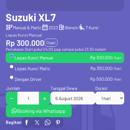
Suzuki XL7
auto_transmission
calendar_month
local_gas_station
airline_seat_recline_extra
Manual & Matic
2023
Bensin
7 Kursi
Lepas Kunci Manual
Rp 300.000
1 hari
Pemakaian Start pukul 04.00 pagi sampai pukul 23.30 malam
Rp 300.000
Lepas Kunci Manual
/hari
Rp 350.000
Lepas Kunci Matic
/hari
Rp 500.000
Dengan Driver
/hari
Jumlah
Tanggal Sewa
Durasi
Booking via Whatsapp
Bagikan