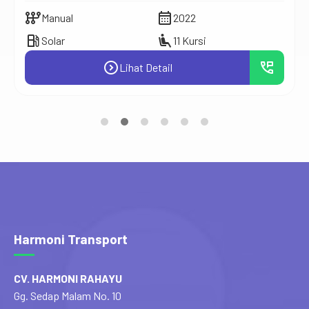
auto_transmission
calendar_month
Manual
2022
local_gas_station
airline_seat_recline_extra
Solar
11 Kursi
expand_circle_right
perm_phone_msg
Lihat Detail
Harmoni Transport
CV. HARMONI RAHAYU
Gg. Sedap Malam No. 10