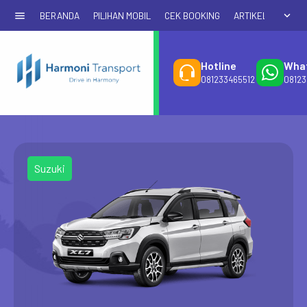
menu
expand_more
BERANDA
PILIHAN MOBIL
CEK BOOKING
ARTIKEL & PROMO
Hotline
Wha
081233465512
08123
Suzuki