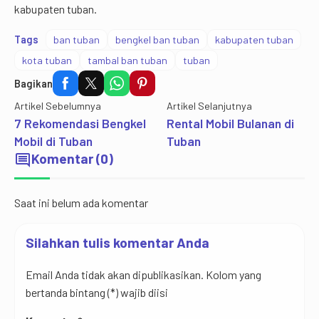
kabupaten tuban.
Tags
ban tuban
bengkel ban tuban
kabupaten tuban
kota tuban
tambal ban tuban
tuban
Bagikan
Artikel Sebelumnya
Artikel Selanjutnya
7 Rekomendasi Bengkel
Rental Mobil Bulanan di
Mobil di Tuban
Tuban
comment
Komentar (0)
Saat ini belum ada komentar
Silahkan tulis komentar Anda
Email Anda tidak akan dipublikasikan. Kolom yang
bertanda bintang (*) wajib diisi