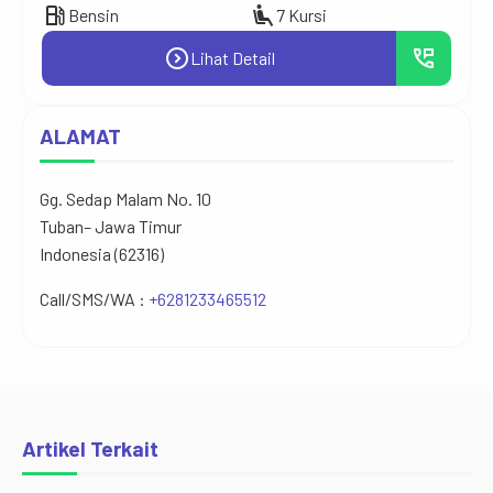
local_gas_station
airline_seat_recline_extra
local_gas_station
Bensin
7 Kursi
S
expand_circle_right
perm_phone_msg
Lihat Detail
ALAMAT
Gg. Sedap Malam No. 10
Tuban– Jawa Timur
Indonesia (62316)
Call/SMS/WA :
+6281233465512
Artikel Terkait