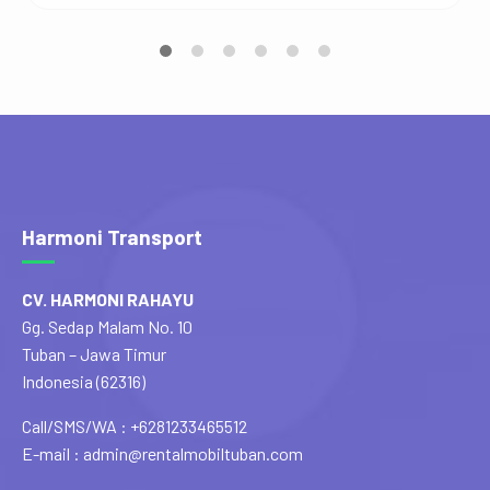
maupun bisnis. Keunggulan Layanan Rental Mobil di
Lamongan Pilihan Kendaraan yang Beragam Rental
mobil di Lamongan menyediakan berbagai tipe
kendaraan, mulai dari city car, MPV, SUV, hingga mobil
mewah. Anda dapat memilih kendaraan sesuai […]
Harmoni Transport
CV. HARMONI RAHAYU
Gg. Sedap Malam No. 10
Tuban – Jawa Timur
Indonesia (62316)
Call/SMS/WA : +6281233465512
E-mail : admin@rentalmobiltuban.com