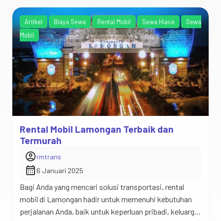
Artikel
Biaya Sewa
Rental Mobil
Sewa Hiace
Sewa
Mobil
Rental Mobil Lamongan Terbaik dan
Termurah
account_circle
rmtrans
calendar_month
6 Januari 2025
Bagi Anda yang mencari solusi transportasi, rental
mobil di Lamongan hadir untuk memenuhi kebutuhan
perjalanan Anda, baik untuk keperluan pribadi, keluarga,