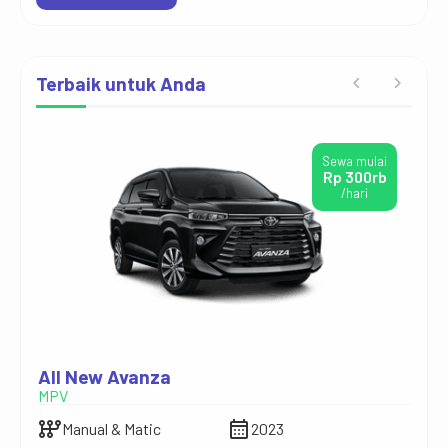
Terbaik untuk Anda
Sewa mulai
Rp 300rb
/hari
All New Avanza
Hia
MPV
Mini
auto_transmission
calendar_month
auto_transmission
Manual & Matic
2023
M