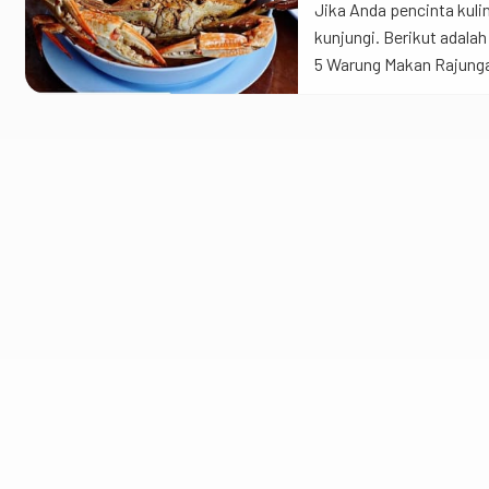
Jika Anda pencinta kuli
kunjungi. Berikut adala
5 Warung Makan Rajungan
Manunggal No. 9, Panyur