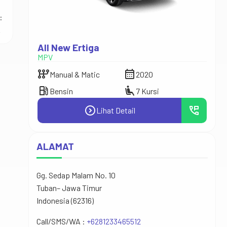
:
.
All New Ertiga
Hia
MPV
Mini 
auto_transmission
calendar_month
auto_transmission
Manual & Matic
2020
M
local_gas_station
airline_seat_recline_extra
local_gas_station
Bensin
7 Kursi
S
perm_phone_msg
expand_circle_right
perm_phone_msg
Lihat Detail
ALAMAT
Gg. Sedap Malam No. 10
Tuban– Jawa Timur
Indonesia (62316)
Call/SMS/WA :
+6281233465512