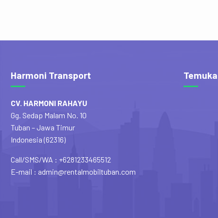
Harmoni Transport
Temuka
CV. HARMONI RAHAYU
Gg. Sedap Malam No. 10
Tuban – Jawa Timur
Indonesia (62316)
Call/SMS/WA : +6281233465512
E-mail : admin@rentalmobiltuban.com