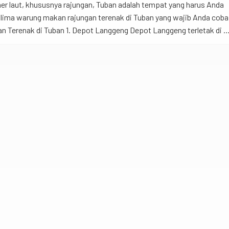
ner laut, khususnya rajungan, Tuban adalah tempat yang harus Anda
h lima warung makan rajungan terenak di Tuban yang wajib Anda coba
 Terenak di Tuban 1. Depot Langgeng Depot Langgeng terletak di Jl
an, Tuban. Warung ini dikenal dengan kare rajungan yang lezat […]
Innova Reborn
MPV
auto_transmission
calendar_month
Manual & Matic
2023
local_gas_station
airline_seat_recline_extra
Solar
7 Kursi
expand_circle_right
Lihat Detail