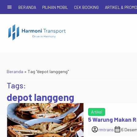
menu
BERANDA
PILIHAN MOBIL
CEK BOOKING
ARTIKEL & PROM
Beranda
»
Tag "depot langgeng"
Tags:
depot langgeng
Artikel
5 Warung Makan R
account_circle
calendar_month
rmtrans
6 Desem