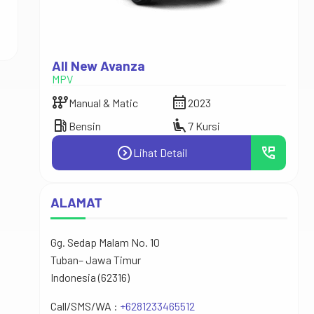
All New Avanza
Agy
MPV
City 
auto_transmission
calendar_month
auto_transmission
Manual & Matic
2023
M
local_gas_station
airline_seat_recline_extra
local_gas_station
Bensin
7 Kursi
B
expand_circle_right
perm_phone_msg
Lihat Detail
ALAMAT
Gg. Sedap Malam No. 10
Tuban– Jawa Timur
Indonesia (62316)
Call/SMS/WA :
+6281233465512