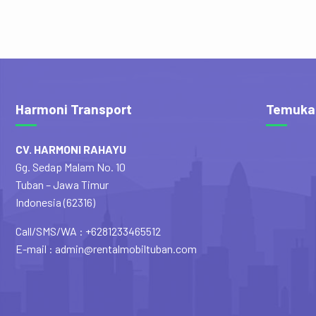
Harmoni Transport
Temuka
CV. HARMONI RAHAYU
Gg. Sedap Malam No. 10
Tuban – Jawa Timur
Indonesia (62316)
Call/SMS/WA : +6281233465512
E-mail : admin@rentalmobiltuban.com