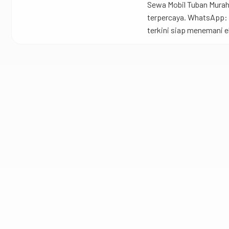
Sewa Mobil Tuban Murah
terpercaya. WhatsApp: 
terkini siap menemani 
serta hemat di kantong 
Rental Mobil Tuban pul