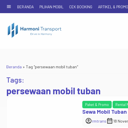
menu
BERANDA
PILIHAN MOBIL
CEK BOOKING
ARTIKEL & PROM
Beranda
»
Tag "persewaan mobil tuban"
Tags:
persewaan mobil tuban
Paket & Promo
Rental 
Sewa Mobil Tuban
account_circle
calendar_month
rmtrans
18 Nove