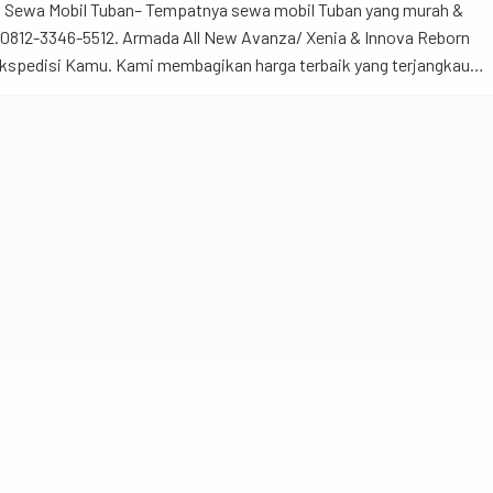
 Sewa Mobil Tuban– Tempatnya sewa mobil Tuban yang murah &
0812-3346-5512. Armada All New Avanza/ Xenia & Innova Reborn
ekspedisi Kamu. Kami membagikan harga terbaik yang terjangkau
buat sewa mobil di Tuban. Armada yang telah dipersiapkan pada
a mempunyai […]